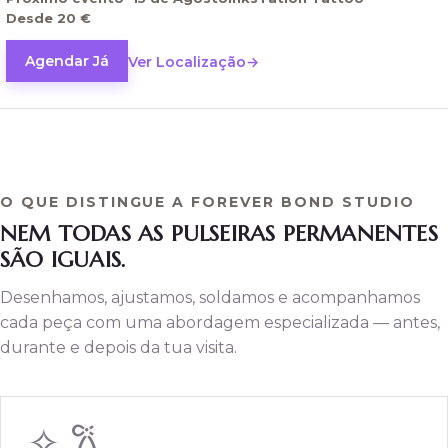
Desde 20 €
Aneis
Permanentes
Agendar Já
Ver Localização
Belly
Chains
Forever
Hand
Chains
O QUE DISTINGUE A FOREVER BOND STUDIO
Forever
NEM TODAS AS PULSEIRAS PERMANENTES
SOBRE
SÃO IGUAIS.
A
FOREVER
BOND
Desenhamos, ajustamos, soldamos e acompanhamos
cada peça com uma abordagem especializada — antes,
Sobre
Nós
durante e depois da tua visita.
Contacto
Preços
✧ 𐙚