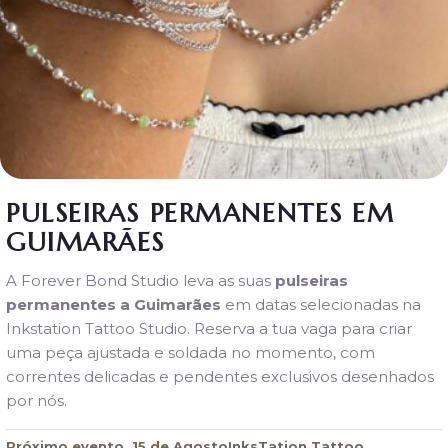
PULSEIRAS
PERMANENTES
EM
PORTUGAL
Porto
Lisboa
Guimarães
PULSEIRAS PERMANENTES EM
Braga
GUIMARÃES
OUTRAS
EXPERIÊNCIAS
A Forever Bond Studio leva as suas
pulseiras
Pulseira
permanentes a Guimarães
em datas selecionadas na
de Pé
Inkstation Tattoo Studio. Reserva a tua vaga para criar
Create
uma peça ajustada e soldada no momento, com
Your
correntes delicadas e pendentes exclusivos desenhados
Story
por nós.
Colares
Permanentes
Próximo evento
15 de Agosto
InksTation Tattoo