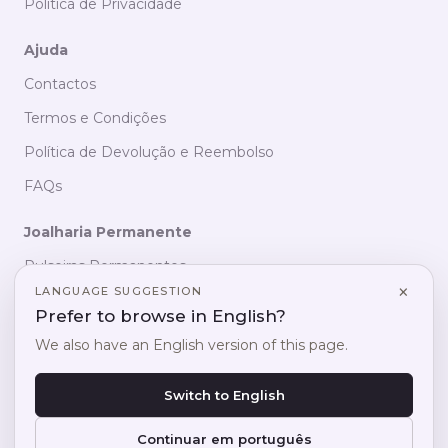
Política de Privacidade
Ajuda
Contactos
Termos e Condições
Política de Devolução e Reembolso
FAQs
Joalharia Permanente
Pulseiras Permanentes
×
LANGUAGE SUGGESTION
Colares Permanentes
Prefer to browse in English?
Pulseiras de Pé
We also have an English version of this page.
Aneis Permanentes
Idioma
PT
Switch to English
Hand Chains
EN
Belly Chains
Continuar em português