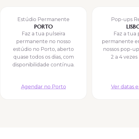
Estúdio Permanente
Pop-ups R
PORTO
LISB
Faz a tua pulseira
Faz a tua 
permanente no nosso
permanente em
estúdio no Porto, aberto
nossos pop-up
quase todos os dias, com
2 a 4 vezes
disponibilidade contínua.
Agendar no Porto
Ver datas 