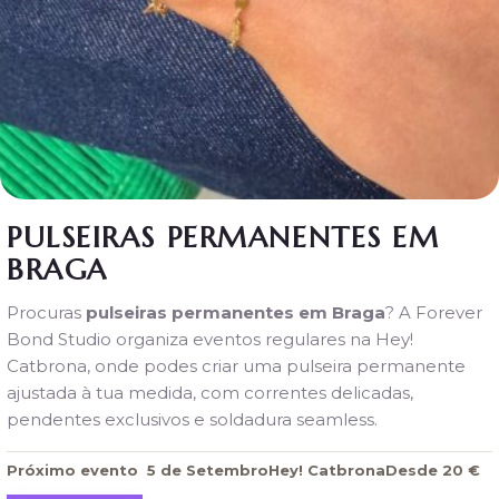
PULSEIRAS
PERMANENTES
EM
PORTUGAL
Porto
Lisboa
Guimarães
PULSEIRAS PERMANENTES EM
Braga
BRAGA
OUTRAS
EXPERIÊNCIAS
Procuras
pulseiras permanentes em Braga
? A Forever
Pulseira
Bond Studio organiza eventos regulares na Hey!
de Pé
Catbrona, onde podes criar uma pulseira permanente
Create
ajustada à tua medida, com correntes delicadas,
Your
pendentes exclusivos e soldadura seamless.
Story
Colares
Próximo evento
5 de Setembro
Hey! Catbrona
Desde 20 €
Permanentes