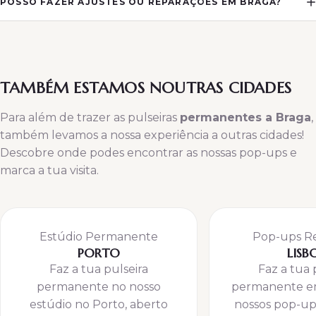
POSSO FAZER AJUSTES OU REPARAÇÕES EM BRAGA?
TAMBÉM ESTAMOS NOUTRAS CIDADES
Para além de trazer as pulseiras
permanentes a Braga
,
também levamos a nossa experiência a outras cidades!
Descobre onde podes encontrar as nossas pop-ups e
marca a tua visita.
Estúdio Permanente
Pop-ups R
PORTO
LISB
Faz a tua pulseira
Faz a tua 
permanente no nosso
permanente em
estúdio no Porto, aberto
nossos pop-up