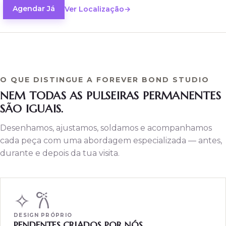
Agendar Já
Ver Localização
Aneis
Permanentes
Belly
Chains
Forever
O QUE DISTINGUE A FOREVER BOND STUDIO
Hand
NEM TODAS AS PULSEIRAS PERMANENTES
Chains
Forever
SÃO IGUAIS.
SOBRE
Desenhamos, ajustamos, soldamos e acompanhamos
A
FOREVER
cada peça com uma abordagem especializada — antes,
BOND
durante e depois da tua visita.
Sobre
Nós
Contacto
✧ 𐙚
Preços
DESIGN PRÓPRIO
PENDENTES CRIADOS POR NÓS.