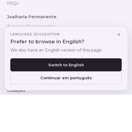
FAQs
Joalharia Permanente
Pulseiras Permanentes
×
LANGUAGE SUGGESTION
Colares Permanentes
Prefer to browse in English?
Pulseiras de Pé
We also have an English version of this page.
Aneis Permanentes
Idioma
PT
Switch to English
Hand Chains
EN
Belly Chains
Continuar em português
Cidades
Porto
Lisboa
Braga
Guimarães