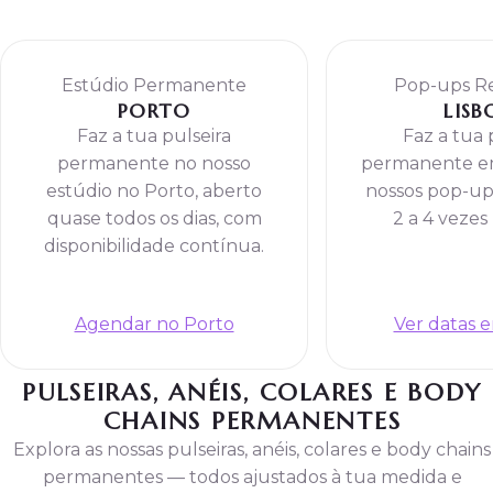
Estúdio Permanente
Pop-ups R
PORTO
LISB
Faz a tua pulseira
Faz a tua 
permanente no nosso
permanente em
estúdio no Porto, aberto
nossos pop-up
quase todos os dias, com
2 a 4 vezes
disponibilidade contínua.
Agendar no Porto
Ver datas 
PULSEIRAS, ANÉIS, COLARES E BODY
CHAINS PERMANENTES
Explora as nossas pulseiras, anéis, colares e body chains
permanentes — todos ajustados à tua medida e