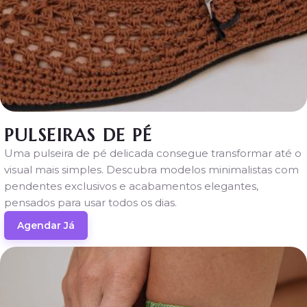
PULSEIRAS
PERMANENTES
EM
PORTUGAL
Porto
Lisboa
Guimarães
PULSEIRAS DE PÉ
Braga
Uma pulseira de pé delicada consegue transformar até o
OUTRAS
visual mais simples. Descubra modelos minimalistas com
EXPERIÊNCIAS
pendentes exclusivos e acabamentos elegantes,
Pulseira
pensados para usar todos os dias.
de Pé
Agendar Já
Create
Your
Story
Colares
Permanentes