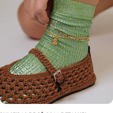
Aneis
Permanentes
Belly
Chains
Forever
Hand
Chains
Forever
SOBRE
A
FOREVER
BOND
Sobre
Nós
Contacto
Preços